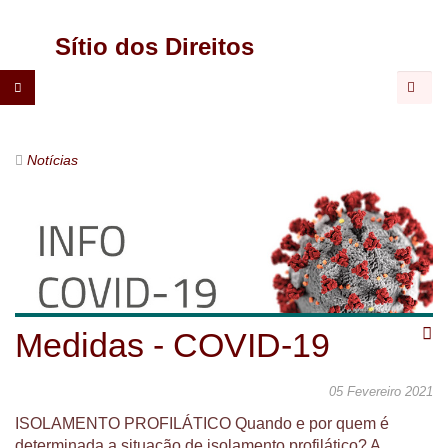
CGTP-
Sítio dos Direitos
IN
Pesqu
Notícias
Medidas - COVID-19
05 Fevereiro 2021
ISOLAMENTO PROFILÁTICO Quando e por quem é
determinada a situação de isolamento profilático? A